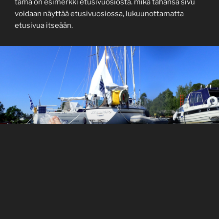
tämä on esimerkki etusivuosiosta. mikä tahansa sivu
voidaan näyttää etusivuosiossa, lukuunottamatta
etusivua itseään.
tietoja
ei. mitään. tietoja.